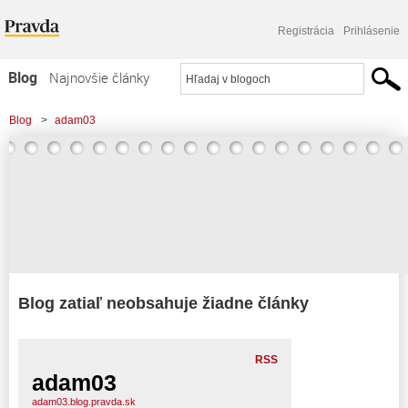
Registrácia
Prihlásenie
Blog
Najnovšie články
Najčítanejšie články
Blog
>
adam03
Najkomentovanejšie články
Zoznam blogov
Komerčné blogy
Blog zatiaľ neobsahuje žiadne články
RSS
adam03
adam03.blog.pravda.sk