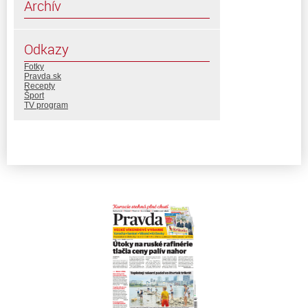
Archív
Odkazy
Fotky
Pravda.sk
Recepty
Šport
TV program